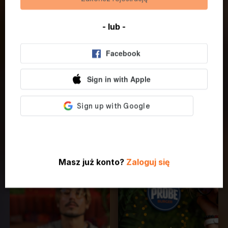
własny charakter i konkretny smak.
- lub -
Dajemy też wybór. Każdego burgera możesz
zamienić na wrapa albo sałatkę, jeśli masz ochotę
na coś lżejszego albo po prostu wolisz inną formę.
Probe Burger to marka dla tych, którzy lubią dobre
burgery bez przypadkowych składników i bez
pójścia na skróty. Ma być soczyście, wyraziście i
po prostu dobrze.
Masz już konto?
Zaloguj się