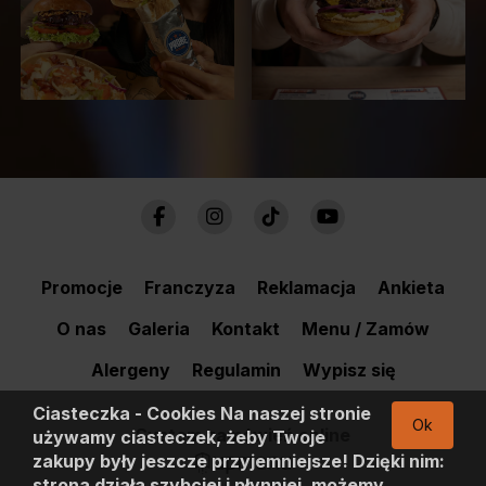
Promocje
Franczyza
Reklamacja
Ankieta
O nas
Galeria
Kontakt
Menu / Zamów
Alergeny
Regulamin
Wypisz się
Ciasteczka - Cookies Na naszej stronie
Ok
System zamówień online
używamy ciasteczek, żeby Twoje
zakupy były jeszcze przyjemniejsze! Dzięki nim:
strona działa szybciej i płynniej, możemy